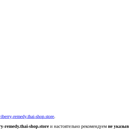
вщика, перевозчика, разместить объявление купить оборудование
wiberry-remedy.thai-shop.store
.
ry-remedy.thai-shop.store
и настоятельно рекомендуем
не указыв