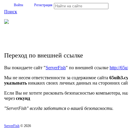
Войти
Регистрация
Поиск
На Портале ServerFish вы сможете найти покупателя или
поставщика, перевозчика, разместить объявление купить
оборудование, узнать новости
Переход по внешней ссылке
Вы покидаете сайт "
ServerFish
" по внешней ссылке
http://65ui
Мы не несем ответственности за содержимое сайта
65uih3.cyo
указывать
никаких своих личных данных на сторонних сайта
Если Вы не хотите рисковать безопасностью компьютера, на
через
секунд
"ServerFish" всегда заботится о вашей безопасности.
ServerFish
© 2026