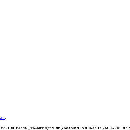
вщика, перевозчика, разместить объявление купить оборудование
.ru
.
 настоятельно рекомендуем
не указывать
никаких своих личных