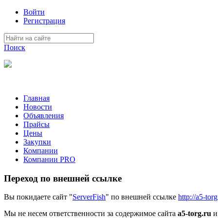
Войти
Регистрация
Поиск
На Портале ServerFish вы сможете найти покупателя или поста
Главная
Новости
Объявления
Прайсы
Цены
Закупки
Компании
Компании PRO
Переход по внешней ссылке
Вы покидаете сайт "
ServerFish
" по внешней ссылке
http://a5-torg
Мы не несем ответственности за содержимое сайта
a5-torg.ru
и