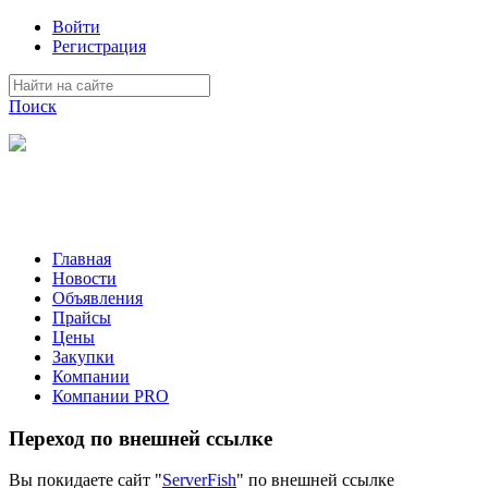
Войти
Регистрация
Поиск
На Портале ServerFish вы сможете найти покупателя или
поставщика, перевозчика, разместить объявление купить
оборудование, узнать новости
Главная
Новости
Объявления
Прайсы
Цены
Закупки
Компании
Компании PRO
Переход по внешней ссылке
Вы покидаете сайт "
ServerFish
" по внешней ссылке