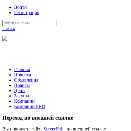
Войти
Регистрация
Поиск
На Портале ServerFish вы сможете найти покупателя или
поставщика, перевозчика, разместить объявление купить
оборудование, узнать новости
Главная
Новости
Объявления
Прайсы
Цены
Закупки
Компании
Компании PRO
Переход по внешней ссылке
Вы покидаете сайт "
ServerFish
" по внешней ссылке