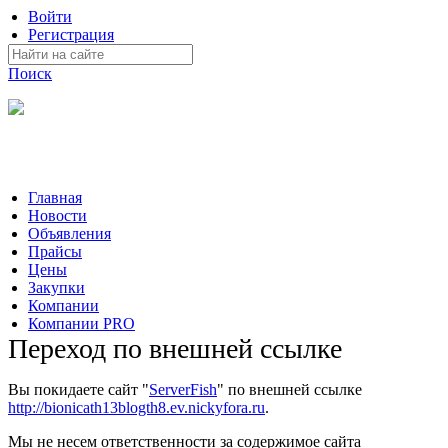
Войти
Регистрация
Поиск
На Портале ServerFish вы сможете найти покупателя или
поставщика, перевозчика, разместить объявление купить
оборудование, узнать новости
Главная
Новости
Объявления
Прайсы
Цены
Закупки
Компании
Компании PRO
Переход по внешней ссылке
Вы покидаете сайт "
ServerFish
" по внешней ссылке
http://bionicath13blogth8.ev.nickyfora.ru
.
Мы не несем ответственности за содержимое сайта