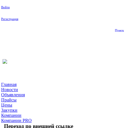
Войти
Регистрация
Поиск
На Портале ServerFish вы сможете найти покупателя или
поставщика, перевозчика, разместить объявление купить
оборудование, узнать новости
Главная
Новости
Объявления
Прайсы
Цены
Закупки
Компании
Компании PRO
Переход по внешней ссылке