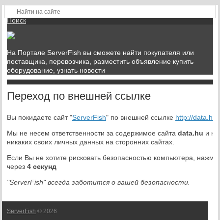
Войти
Регистрация
Поиск
На Портале ServerFish вы сможете найти покупателя или
поставщика, перевозчика, разместить объявление купить
оборудование, узнать новости
Переход по внешней ссылке
Вы покидаете сайт "
ServerFish
" по внешней ссылке
http://data.hu
.
Мы не несем ответственности за содержимое сайта
data.hu
и на
никаких своих личных данных на сторонних сайтах.
Если Вы не хотите рисковать безопасностью компьютера, нажми
через
4
секунд
"ServerFish" всегда заботится о вашей безопасности.
ServerFish
© 2026