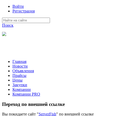
Войти
Регистрация
Поиск
На Портале ServerFish вы сможете найти покупателя или
поставщика, перевозчика, разместить объявление купить
оборудование, узнать новости
Главная
Новости
Объявления
Прайсы
Цены
Закупки
Компании
Компании PRO
Переход по внешней ссылке
Вы покидаете сайт "
ServerFish
" по внешней ссылке