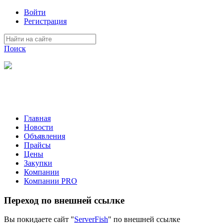
Войти
Регистрация
Поиск
На Портале ServerFish вы сможете найти покупателя или
поставщика, перевозчика, разместить объявление купить
оборудование, узнать новости
Главная
Новости
Объявления
Прайсы
Цены
Закупки
Компании
Компании PRO
Переход по внешней ссылке
Вы покидаете сайт "
ServerFish
" по внешней ссылке