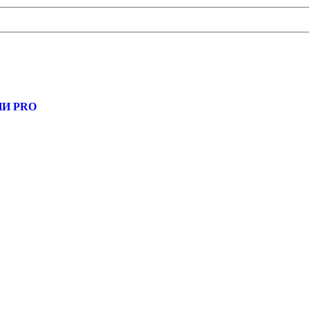
, узнать новости
И PRO