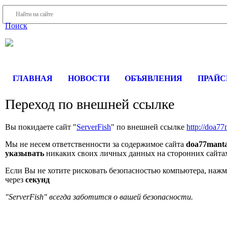
Войти
Регистрация
Поиск
На Портале ServerFish вы сможете найти покупателя или поста
ГЛАВНАЯ
НОВОСТИ
ОБЪЯВЛЕНИЯ
ПРАЙ
Переход по внешней ссылке
Вы покидаете сайт "
ServerFish
" по внешней ссылке
http://doa7
Мы не несем ответственности за содержимое сайта
doa77manta
указывать
никаких своих личных данных на сторонних сайта
Если Вы не хотите рисковать безопасностью компьютера, наж
через
секунд
"ServerFish" всегда заботится о вашей безопасности.