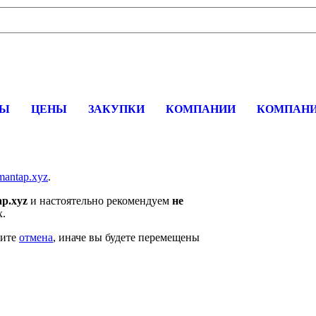
вщика, перевозчика, разместить объявление купить оборудование
СЫ
ЦЕНЫ
ЗАКУПКИ
КОМПАНИИ
КОМПАНИ
7mantap.xyz
.
p.xyz
и настоятельно рекомендуем
не
х.
мите
отмена
, иначе вы будете перемещены