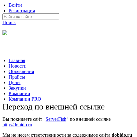
Войти
Регистрация
Поиск
На Портале ServerFish вы сможете найти покупателя или
поставщика, перевозчика, разместить объявление купить
оборудование, узнать новости
Главная
Новости
Объявления
Прайсы
Цены
Закупки
Компании
Компании PRO
Переход по внешней ссылке
Вы покидаете сайт "
ServerFish
" по внешней ссылке
http://dobido.ru
.
Мы не несем ответственности за содержимое сайта
dobido.ru