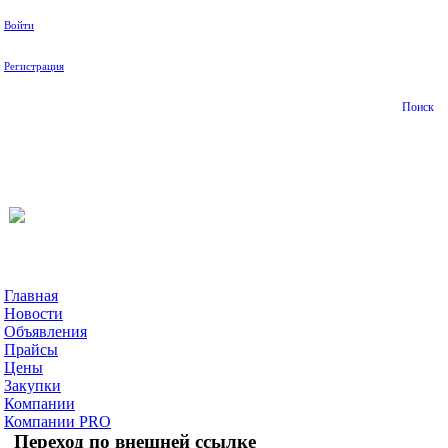
Войти
Регистрация
Поиск
На Портале ServerFish вы сможете найти покупателя или
поставщика, перевозчика, разместить объявление купить
оборудование, узнать новости
Главная
Новости
Объявления
Прайсы
Цены
Закупки
Компании
Компании PRO
Переход по внешней ссылке