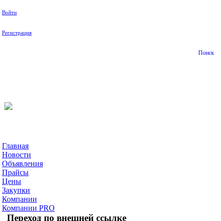
Войти
Регистрация
Поиск
На Портале ServerFish вы сможете найти покупателя или
поставщика, перевозчика, разместить объявление купить
оборудование, узнать новости
Главная
Новости
Объявления
Прайсы
Цены
Закупки
Компании
Компании PRO
Переход по внешней ссылке