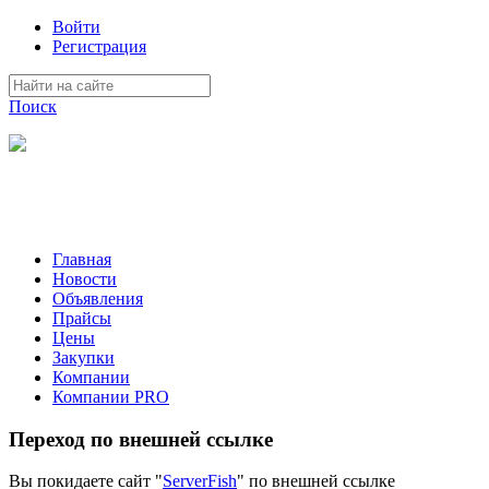
Войти
Регистрация
Поиск
На Портале ServerFish вы сможете найти покупателя или
поставщика, перевозчика, разместить объявление купить
оборудование, узнать новости
Главная
Новости
Объявления
Прайсы
Цены
Закупки
Компании
Компании PRO
Переход по внешней ссылке
Вы покидаете сайт "
ServerFish
" по внешней ссылке