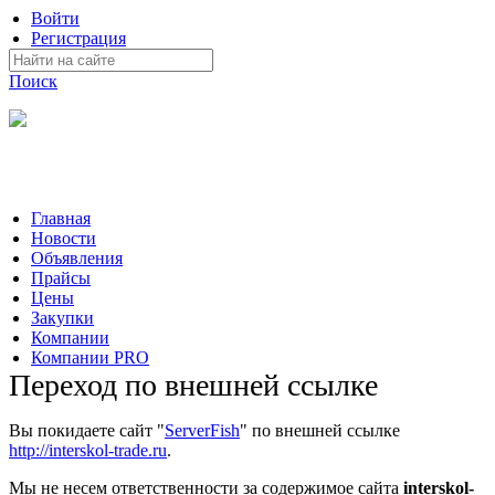
Войти
Регистрация
Поиск
На Портале ServerFish вы сможете найти покупателя или
поставщика, перевозчика, разместить объявление купить
оборудование, узнать новости
Главная
Новости
Объявления
Прайсы
Цены
Закупки
Компании
Компании PRO
Переход по внешней ссылке
Вы покидаете сайт "
ServerFish
" по внешней ссылке
http://interskol-trade.ru
.
Мы не несем ответственности за содержимое сайта
interskol-