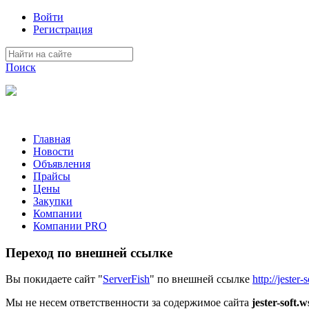
Войти
Регистрация
Поиск
На Портале ServerFish вы сможете найти покупателя или поста
Главная
Новости
Объявления
Прайсы
Цены
Закупки
Компании
Компании PRO
Переход по внешней ссылке
Вы покидаете сайт "
ServerFish
" по внешней ссылке
http://jester-
Мы не несем ответственности за содержимое сайта
jester-soft.w