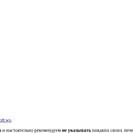
вщика, перевозчика, разместить объявление купить оборудование
soft.ws
.
s
и настоятельно рекомендуем
не указывать
никаких своих личн