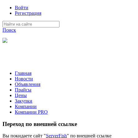
Войти
Регистрация
Поиск
На Портале ServerFish вы сможете найти покупателя или
поставщика, перевозчика, разместить объявление купить
оборудование, узнать новости
Главная
Новости
Объявления
Прайсы
Цены
Закупки
Компании
Компании PRO
Переход по внешней ссылке
Вы покидаете сайт "
ServerFish
" по внешней ссылке