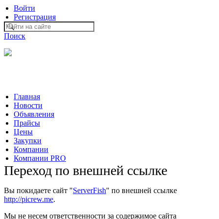
Войти
Регистрация
Поиск
На Портале ServerFish вы сможете найти покупателя или
поставщика, перевозчика, разместить объявление купить
оборудование, узнать новости
Главная
Новости
Объявления
Прайсы
Цены
Закупки
Компании
Компании PRO
Переход по внешней ссылке
Вы покидаете сайт "
ServerFish
" по внешней ссылке
http://picrew.me
.
Мы не несем ответственности за содержимое сайта