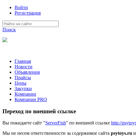
Войти
Регистрация
Поиск
На Портале ServerFish вы сможете найти покупателя или поста
Главная
Новости
Объявления
Прайсы
Цены
Закупки
Компании
Компании PRO
Переход по внешней ссылке
Вы покидаете сайт "
ServerFish
" по внешней ссылке
http://psytoy
Мы не несем ответственности за содержимое сайта
psytoys.ru
и