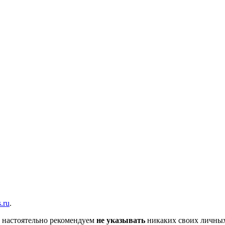
вщика, перевозчика, разместить объявление купить оборудование
s.ru
.
 настоятельно рекомендуем
не указывать
никаких своих личных