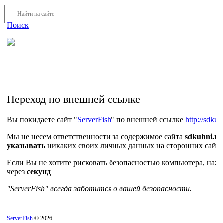
Войти
Регистрация
Поиск
На Портале ServerFish вы сможете найти покупателя или
поставщика, перевозчика, разместить объявление купить
оборудование, узнать новости
Переход по внешней ссылке
Вы покидаете сайт "
ServerFish
" по внешней ссылке
http://sdkuh
Мы не несем ответственности за содержимое сайта
sdkuhni.ru
указывать
никаких своих личных данных на сторонних сайта
Если Вы не хотите рисковать безопасностью компьютера, на
через
секунд
"ServerFish" всегда заботится о вашей безопасности.
ServerFish
© 2026