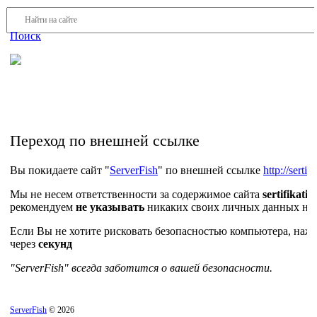
Войти
Регистрация
Поиск
На Портале ServerFish вы сможете найти покупателя или
поставщика, перевозчика, разместить объявление купить
оборудование, узнать новости
Переход по внешней ссылке
Вы покидаете сайт "
ServerFish
" по внешней ссылке
http://sertif
Мы не несем ответственности за содержимое сайта
sertifikati-
рекомендуем
не указывать
никаких своих личных данных на 
Если Вы не хотите рисковать безопасностью компьютера, на
через
секунд
"ServerFish" всегда заботится о вашей безопасности.
ServerFish
© 2026