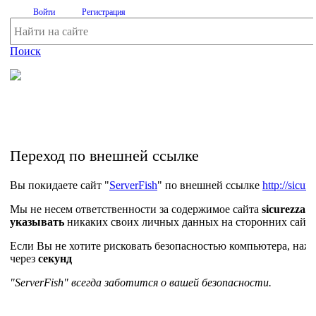
Войти
Регистрация
Поиск
На Портале ServerFish вы сможете найти покупателя или
поставщика, перевозчика, разместить объявление купить
оборудование, узнать новости
Переход по внешней ссылке
Вы покидаете сайт "
ServerFish
" по внешней ссылке
http://sicur
Мы не несем ответственности за содержимое сайта
sicurezza.c
указывать
никаких своих личных данных на сторонних сайта
Если Вы не хотите рисковать безопасностью компьютера, на
через
секунд
"ServerFish" всегда заботится о вашей безопасности.