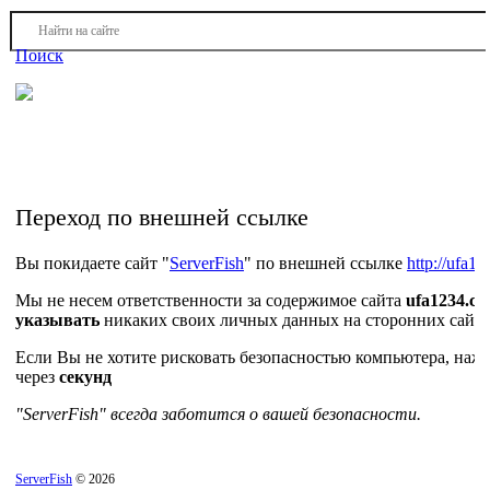
Войти
Регистрация
Поиск
На Портале ServerFish вы сможете найти покупателя или
поставщика, перевозчика, разместить объявление купить
оборудование, узнать новости
Переход по внешней ссылке
Вы покидаете сайт "
ServerFish
" по внешней ссылке
http://ufa12
Мы не несем ответственности за содержимое сайта
ufa1234.co
указывать
никаких своих личных данных на сторонних сайта
Если Вы не хотите рисковать безопасностью компьютера, на
через
секунд
"ServerFish" всегда заботится о вашей безопасности.
ServerFish
© 2026