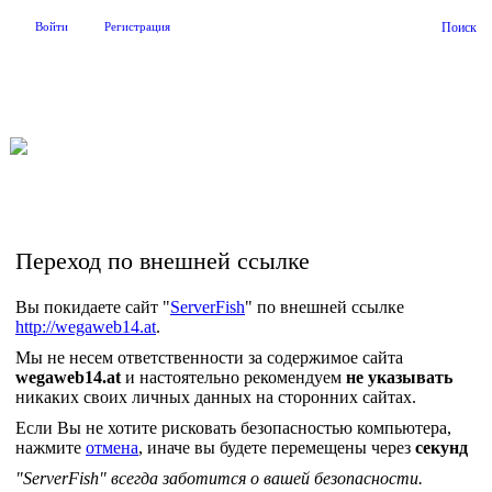
Войти
Регистрация
Поиск
На Портале ServerFish вы сможете найти покупателя или
поставщика, перевозчика, разместить объявление купить
оборудование, узнать новости
Переход по внешней ссылке
Вы покидаете сайт "
ServerFish
" по внешней ссылке
http://wegaweb14.at
.
Мы не несем ответственности за содержимое сайта
wegaweb14.at
и настоятельно рекомендуем
не указывать
никаких своих личных данных на сторонних сайтах.
Если Вы не хотите рисковать безопасностью компьютера,
нажмите
отмена
, иначе вы будете перемещены через
секунд
"ServerFish" всегда заботится о вашей безопасности.