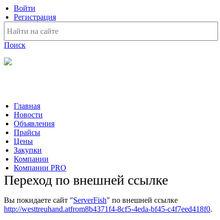
Войти
Регистрация
Поиск
На Портале ServerFish вы сможете найти покупателя или
поставщика, перевозчика, разместить объявление купить
оборудование, узнать новости
Главная
Новости
Объявления
Прайсы
Цены
Закупки
Компании
Компании PRO
Переход по внешней ссылке
Вы покидаете сайт "
ServerFish
" по внешней ссылке
http://westtreuhand.atfrom8b4371f4-8cf5-4eda-bf45-c4f7eed418f0
.