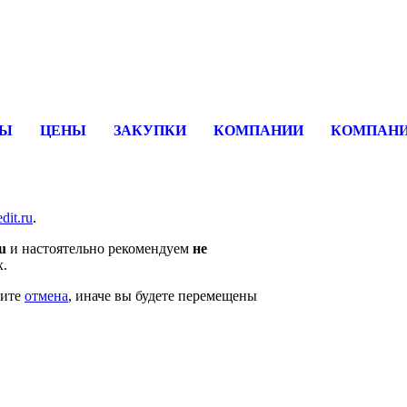
вщика, перевозчика, разместить объявление купить оборудование
СЫ
ЦЕНЫ
ЗАКУПКИ
КОМПАНИИ
КОМПАНИ
edit.ru
.
ru
и настоятельно рекомендуем
не
х.
мите
отмена
, иначе вы будете перемещены