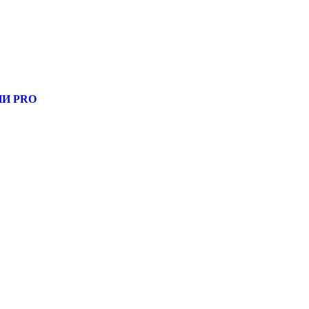
, узнать новости
И PRO