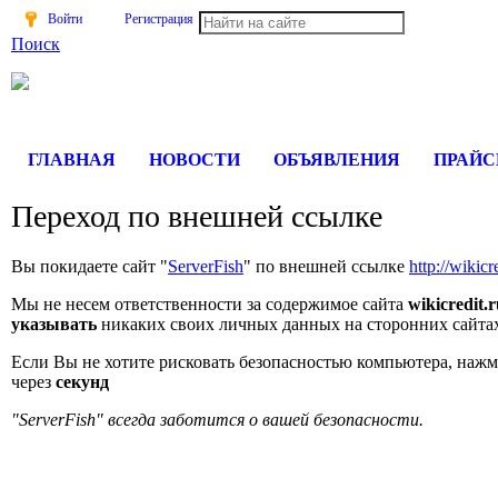
Войти
Регистрация
Поиск
На Портале ServerFish вы сможете найти покупателя или поста
ГЛАВНАЯ
НОВОСТИ
ОБЪЯВЛЕНИЯ
ПРАЙ
Переход по внешней ссылке
Вы покидаете сайт "
ServerFish
" по внешней ссылке
http://wikicr
Мы не несем ответственности за содержимое сайта
wikicredit.
указывать
никаких своих личных данных на сторонних сайта
Если Вы не хотите рисковать безопасностью компьютера, наж
через
секунд
"ServerFish" всегда заботится о вашей безопасности.