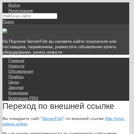
Войти
Регистрация
Поиск
На Портале ServerFish вы сможете найти покупателя или
поставщика, перевозчика, разместить объявление купить
оборудование, узнать новости
Главная
Новости
Объявления
Прайсы
Цены
Закупки
Компании
Компании PRO
Переход по внешней ссылке
Вы покидаете сайт "
ServerFish
" по внешней ссылке
http://your-
videos.online
.
Мы не несем ответственности за содержимое сайта
your-