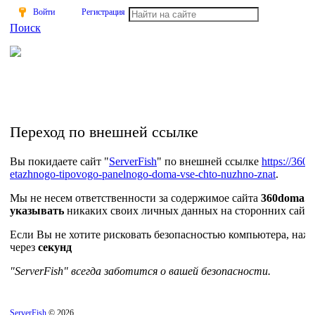
Войти
Регистрация
Поиск
На Портале ServerFish вы сможете найти покупателя или
поставщика, перевозчика, разместить объявление купить
оборудование, узнать новости
Переход по внешней ссылке
Вы покидаете сайт "
ServerFish
" по внешней ссылке
https://360
etazhnogo-tipovogo-panelnogo-doma-vse-chto-nuzhno-znat
.
Мы не несем ответственности за содержимое сайта
360doma.r
указывать
никаких своих личных данных на сторонних сайта
Если Вы не хотите рисковать безопасностью компьютера, на
через
секунд
"ServerFish" всегда заботится о вашей безопасности.
ServerFish
© 2026