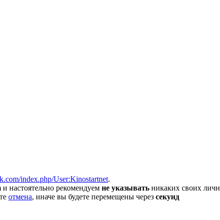
erFish вы сможете найти покупателя или поставщика, перевозчик
ock.com/index.php/User:Kinostartnet
.
m
и настоятельно рекомендуем
не указывать
никаких своих личн
ите
отмена
, иначе вы будете перемещены через
секунд