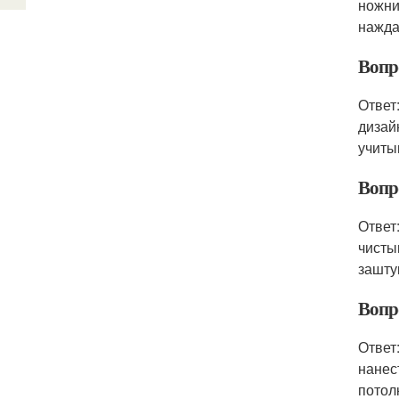
ножни
нажда
Вопр
Ответ
дизай
учиты
Вопр
Ответ
чисты
зашту
Вопр
Ответ
нанес
потол