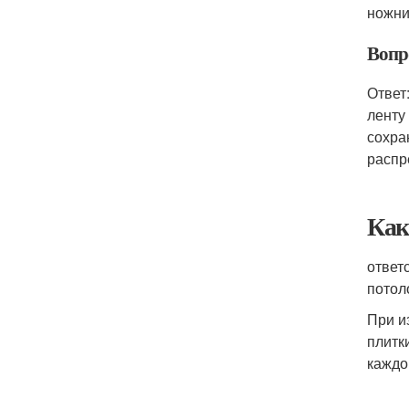
ножни
Вопр
Ответ
ленту
сохра
распр
Как
ответ
потол
При и
плитк
каждо