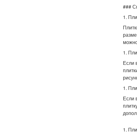
### С
1. Пл
Плитк
разме
можно
1. Пл
Если 
плитк
рисун
1. Пл
Если 
плитк
допол
1. Пл