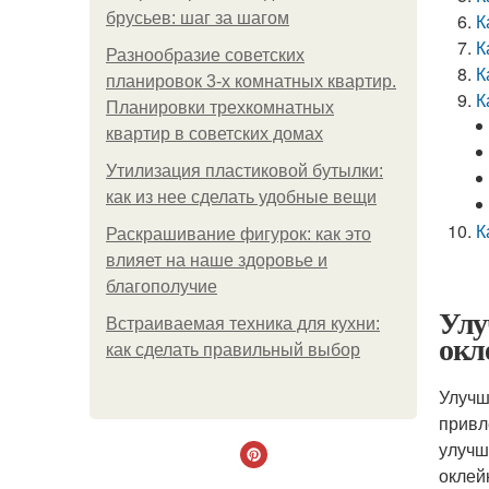
брусьев: шаг за шагом
К
К
Разнообразие советских
К
планировок 3-х комнатных квартир.
К
Планировки трехкомнатных
квартир в советских домах
Утилизация пластиковой бутылки:
как из нее сделать удобные вещи
К
Раскрашивание фигурок: как это
влияет на наше здоровье и
благополучие
Улу
Встраиваемая техника для кухни:
окл
как сделать правильный выбор
Улучш
привл
улучш
оклей