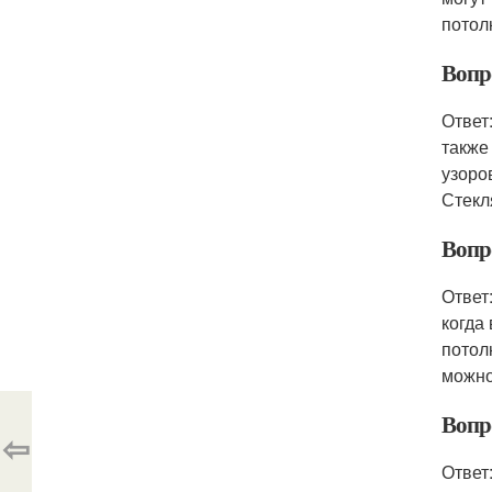
потол
Вопр
Ответ
также
узоро
Стекл
Вопр
Ответ
когда
потол
можно
Вопр
⇦
Ответ