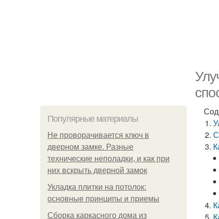
Улу
спо
Сод
Популярные материалы
У
С
Не проворачивается ключ в
К
дверном замке. Разные
технические неполадки, и как при
них вскрыть дверной замок
Укладка плитки на потолок:
основные принципы и приемы
К
Сборка каркасного дома из
К