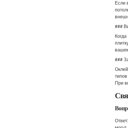
Если 
потол
внешн
### В
Когда
плитк
вашем
### З
Оклей
типов
При в
Свя
Вопр
Ответ
могут