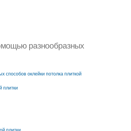
помощью разнообразных
х способов оклейки потолка плиткой
й плитки
ой плитки