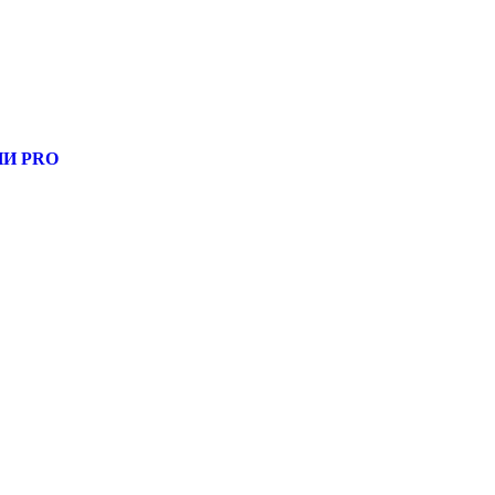
, узнать новости
И PRO