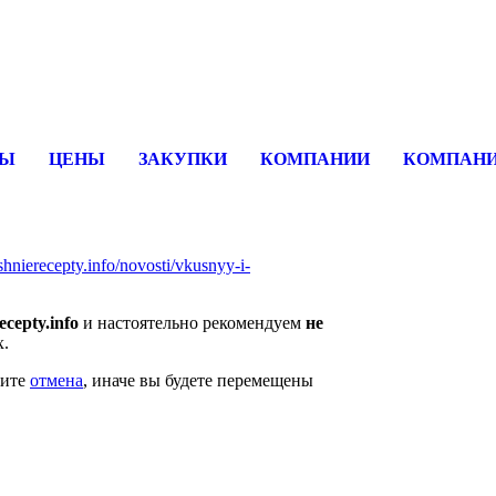
вщика, перевозчика, разместить объявление купить оборудование
СЫ
ЦЕНЫ
ЗАКУПКИ
КОМПАНИИ
КОМПАНИ
shnierecepty.info/novosti/vkusnyy-i-
cepty.info
и настоятельно рекомендуем
не
х.
мите
отмена
, иначе вы будете перемещены