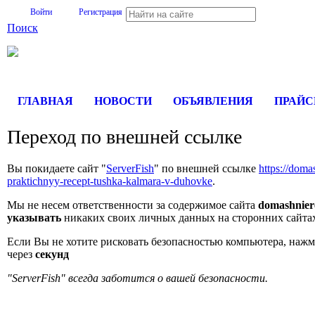
Войти
Регистрация
Поиск
На Портале ServerFish вы сможете найти покупателя или поста
ГЛАВНАЯ
НОВОСТИ
ОБЪЯВЛЕНИЯ
ПРАЙ
Переход по внешней ссылке
Вы покидаете сайт "
ServerFish
" по внешней ссылке
https://doma
praktichnyy-recept-tushka-kalmara-v-duhovke
.
Мы не несем ответственности за содержимое сайта
domashniere
указывать
никаких своих личных данных на сторонних сайта
Если Вы не хотите рисковать безопасностью компьютера, наж
через
секунд
"ServerFish" всегда заботится о вашей безопасности.