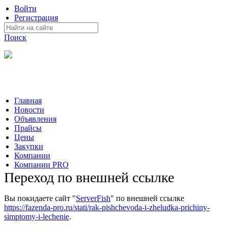
Войти
Регистрация
Поиск
На Портале ServerFish вы сможете найти покупателя или
поставщика, перевозчика, разместить объявление купить
оборудование, узнать новости
Главная
Новости
Объявления
Прайсы
Цены
Закупки
Компании
Компании PRO
Переход по внешней ссылке
Вы покидаете сайт "
ServerFish
" по внешней ссылке
https://fazenda-pro.ru/stati/rak-pishchevoda-i-zheludka-prichiny-
simptomy-i-lechenie
.