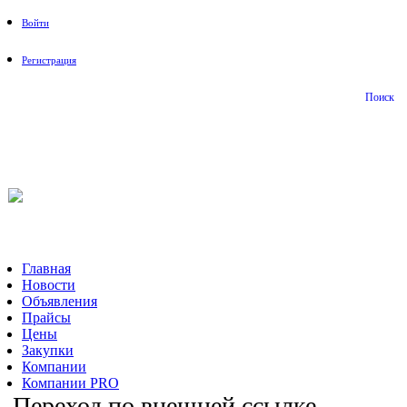
Войти
Регистрация
Поиск
На Портале ServerFish вы сможете найти покупателя или
поставщика, перевозчика, разместить объявление купить
оборудование, узнать новости
Главная
Новости
Объявления
Прайсы
Цены
Закупки
Компании
Компании PRO
Переход по внешней ссылке