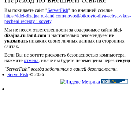
Вы покидаете сайт "
ServerFish
" по внешней ссылке
https://idei-dizajna.ru-land.com/novosti/otkroyte-dlya-sebya-vkus-
pecheni-recepty-i-sovety
.
Мы не несем ответственности за содержимое сайта
idei-
dizajna.ru-land.com
и настоятельно рекомендуем
не
указывать
никаких своих личных данных на сторонних
сайтах.
Если Вы не хотите рисковать безопасностью компьютера,
нажмите
отмена
, иначе вы будете перемещены через
секунд
"ServerFish" всегда заботится о вашей безопасности.
ServerFish
© 2026