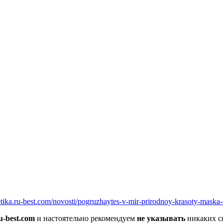
вщика, перевозчика, разместить объявление купить оборудование
etika.ru-best.com/novosti/pogruzhaytes-v-mir-prirodnoy-krasoty-maska-
u-best.com
и настоятельно рекомендуем
не указывать
никаких с