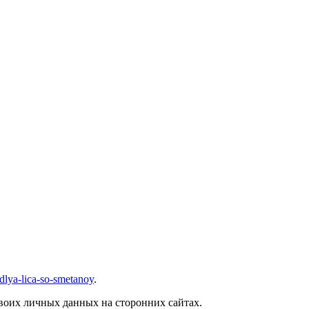
, узнать новости
dlya-lica-so-smetanoy
.
воих личных данных на сторонних сайтах.