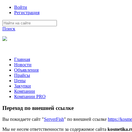
Войти
Регистрация
Поиск
На Портале ServerFish вы сможете найти покупателя или поста
Главная
Новости
Объявления
Прайсы
Цены
Закупки
Компании
Компании PRO
Переход по внешней ссылке
Вы покидаете сайт "
ServerFish
" по внешней ссылке
https://kosm
Мы не несем ответственности за содержимое сайта
kosmetika.r