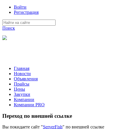
Войти
Регистрация
Поиск
На Портале ServerFish вы сможете найти покупателя или
поставщика, перевозчика, разместить объявление купить
оборудование, узнать новости
Главная
Новости
Объявления
Прайсы
Цены
Закупки
Компании
Компании PRO
Переход по внешней ссылке
Вы покидаете сайт "
ServerFish
" по внешней ссылке