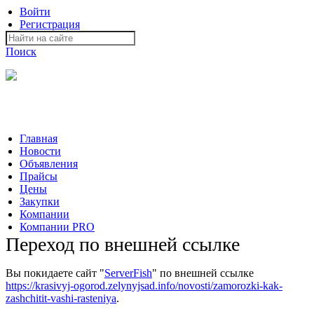
Войти
Регистрация
Поиск
На Портале ServerFish вы сможете найти покупателя или
поставщика, перевозчика, разместить объявление купить
оборудование, узнать новости
Главная
Новости
Объявления
Прайсы
Цены
Закупки
Компании
Компании PRO
Переход по внешней ссылке
Вы покидаете сайт "
ServerFish
" по внешней ссылке
https://krasivyj-ogorod.zelynyjsad.info/novosti/zamorozki-kak-
zashchitit-vashi-rasteniya
.