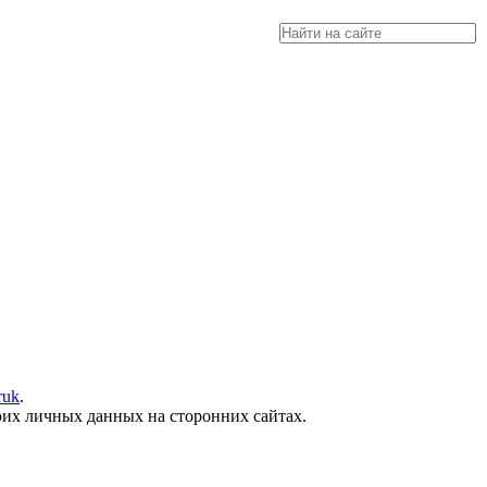
а, разместить объявление купить оборудование, узнать новости
ruk
.
их личных данных на сторонних сайтах.