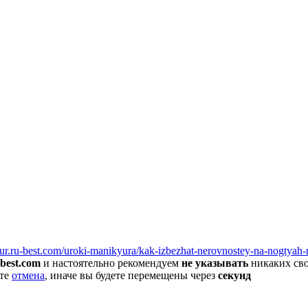
erFish вы сможете найти покупателя или поставщика, перевозчик
yur.ru-best.com/uroki-manikyura/kak-izbezhat-nerovnostey-na-nogtyah-
best.com
и настоятельно рекомендуем
не указывать
никаких сво
ите
отмена
, иначе вы будете перемещены через
секунд