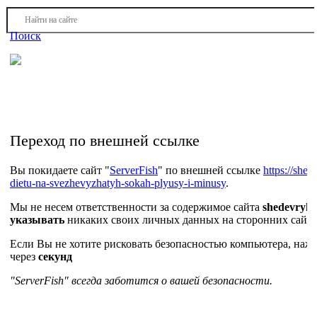
Войти
Регистрация
Поиск
На Портале ServerFish вы сможете найти покупателя или
поставщика, перевозчика, разместить объявление купить
оборудование, узнать новости
Переход по внешней ссылке
Вы покидаете сайт "
ServerFish
" по внешней ссылке
https://shed
dietu-na-svezhevyzhatyh-sokah-plyusy-i-minusy
.
Мы не несем ответственности за содержимое сайта
shedevryku
указывать
никаких своих личных данных на сторонних сайта
Если Вы не хотите рисковать безопасностью компьютера, на
через
секунд
"ServerFish" всегда заботится о вашей безопасности.