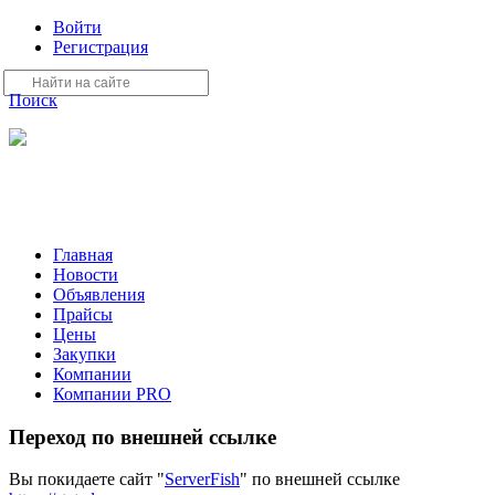
Войти
Регистрация
Поиск
На Портале ServerFish вы сможете найти покупателя или
поставщика, перевозчика, разместить объявление купить
оборудование, узнать новости
Главная
Новости
Объявления
Прайсы
Цены
Закупки
Компании
Компании PRO
Переход по внешней ссылке
Вы покидаете сайт "
ServerFish
" по внешней ссылке