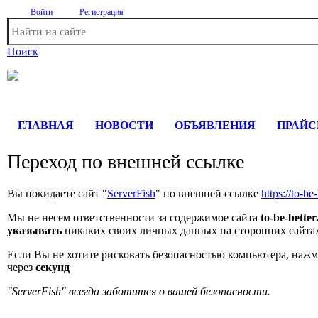
Войти
Регистрация
Поиск
На Портале ServerFish вы сможете найти покупателя или поста
ГЛАВНАЯ
НОВОСТИ
ОБЪЯВЛЕНИЯ
ПРАЙ
Переход по внешней ссылке
Вы покидаете сайт "
ServerFish
" по внешней ссылке
https://to-be-
Мы не несем ответственности за содержимое сайта
to-be-better
указывать
никаких своих личных данных на сторонних сайта
Если Вы не хотите рисковать безопасностью компьютера, наж
через
секунд
"ServerFish" всегда заботится о вашей безопасности.