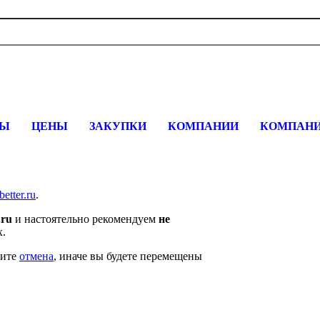
вщика, перевозчика, разместить объявление купить оборудование
СЫ
ЦЕНЫ
ЗАКУПКИ
КОМПАНИИ
КОМПАНИ
better.ru
.
.ru
и настоятельно рекомендуем
не
х.
мите
отмена
, иначе вы будете перемещены