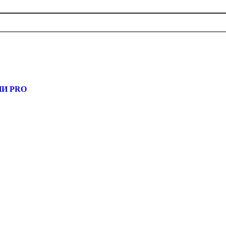
, узнать новости
И PRO