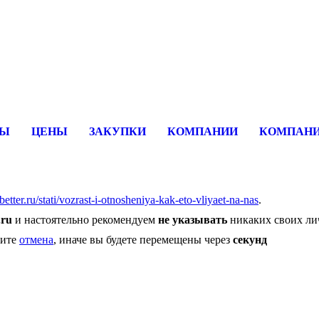
rFish вы сможете найти покупателя или поставщика, перевозчика
СЫ
ЦЕНЫ
ЗАКУПКИ
КОМПАНИИ
КОМПАНИ
-better.ru/stati/vozrast-i-otnosheniya-kak-eto-vliyaet-na-nas
.
.ru
и настоятельно рекомендуем
не указывать
никаких своих ли
мите
отмена
, иначе вы будете перемещены через
секунд