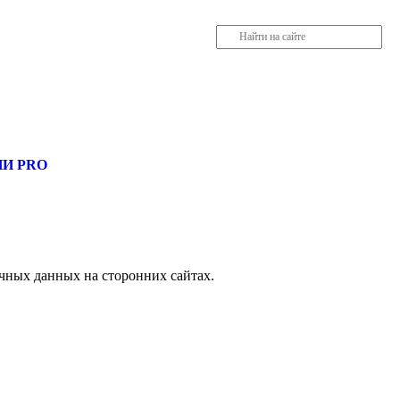
, разместить объявление купить оборудование, узнать новости
И PRO
чных данных на сторонних сайтах.