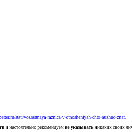
вщика, перевозчика, разместить объявление купить оборудование
-better.ru/stati/vozrastnaya-raznica-v-otnosheniyah-chto-nuzhno-znat
.
.ru
и настоятельно рекомендуем
не указывать
никаких своих лич