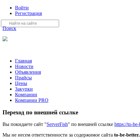
Войти
Регистрация
Поиск
На Портале ServerFish вы сможете найти покупателя или поста
Главная
Новости
Объявления
Прайсы
Цены
Закупки
Компании
Компании PRO
Переход по внешней ссылке
Вы покидаете сайт "
ServerFish
" по внешней ссылке
https://to-be
Мы не несем ответственности за содержимое сайта
to-be-better