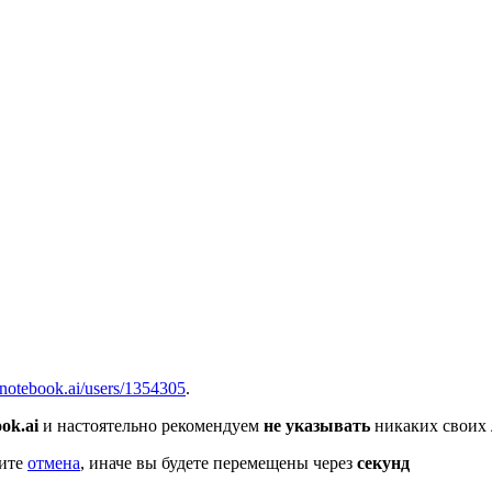
вщика, перевозчика, разместить объявление купить оборудование
notebook.ai/users/1354305
.
ok.ai
и настоятельно рекомендуем
не указывать
никаких своих 
мите
отмена
, иначе вы будете перемещены через
секунд