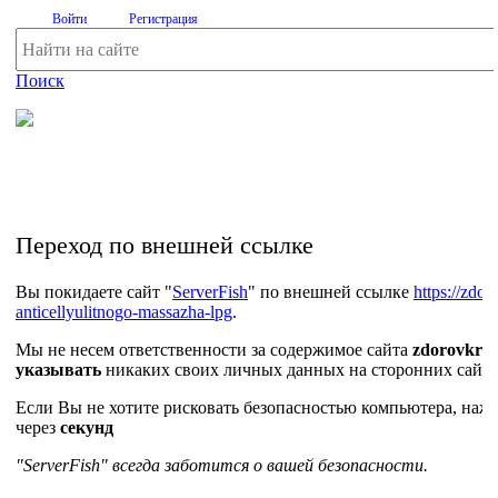
Войти
Регистрация
Поиск
На Портале ServerFish вы сможете найти покупателя или
поставщика, перевозчика, разместить объявление купить
оборудование, узнать новости
Переход по внешней ссылке
Вы покидаете сайт "
ServerFish
" по внешней ссылке
https://zdor
anticellyulitnogo-massazha-lpg
.
Мы не несем ответственности за содержимое сайта
zdorovkras
указывать
никаких своих личных данных на сторонних сайта
Если Вы не хотите рисковать безопасностью компьютера, на
через
секунд
"ServerFish" всегда заботится о вашей безопасности.