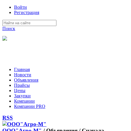
Войти
Регистрация
Поиск
На Портале ServerFish вы сможете найти покупателя или
поставщика, перевозчика, разместить объявление купить
оборудование, узнать новости
Главная
Новости
Объявления
Прайсы
Цены
Закупки
Компании
Компании PRO
RSS
ООО"Агро-М"
/
Объявления / Сначала