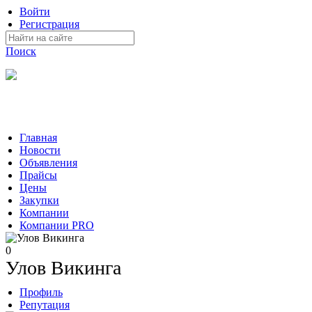
Войти
Регистрация
Поиск
На Портале ServerFish вы сможете найти покупателя или
поставщика, перевозчика, разместить объявление купить
оборудование, узнать новости
Главная
Новости
Объявления
Прайсы
Цены
Закупки
Компании
Компании PRO
0
Улов Викинга
Профиль
Репутация