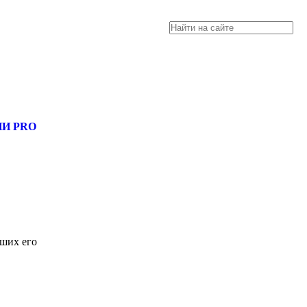
, разместить объявление купить оборудование, узнать новости
И PRO
чших его