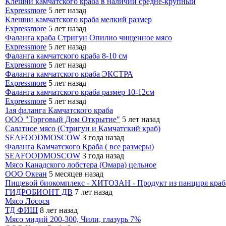
Клешни камчатского краба в наличии средне-крупный
Expressmore
5 лет назад
Клешни камчатского краба мелкий размер
Expressmore
5 лет назад
Фаланга краба Стригун Опилио чищенное мясо
Expressmore
5 лет назад
Фаланга камчатского краба 8-10 см
Expressmore
5 лет назад
Фаланга камчатского краба ЭКСТРА
Expressmore
5 лет назад
Фаланга камчатского краба размер 10-12см
Expressmore
5 лет назад
1ая фаланга Камчатского краба
ООО "Торговый Дом Открытие"
5 лет назад
Салатное мясо (Стригун и Камчатский краб)
SEAFOODMOSCOW
3 года назад
Фаланга Камчатского Краба ( все размеры)
SEAFOODMOSCOW
3 года назад
Мясо Канадского лобстера (Омара) цельное
ООО Океан
5 месяцев назад
Пищевой биокомплекс - ХИТОЗАН - Продукт из панциря краб
ГИДРОБИОНТ ДВ
7 лет назад
Мясо Лосося
ТД ФИШ
8 лет назад
​Мясо мидий 200-300, Чили, глазурь 7%