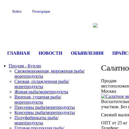
Войти
Регистрация
На Портале Serve
ГЛАВНАЯ
НОВОСТИ
ОБЪЯВЛЕНИЯ
ПРАЙ
Продам - Куплю
Салатно
Свежемороженая, мороженая рыба/
морепродукты
Продам
Свежая, охлажденная рыба/
местоположен
морепродукты
Москва
Живая рыба/морепродукты
Вяленая, сушеная рыба/
Восхитительно
морепродукты
участков. Без
Пресервы рыба/морепродукты
Консервы рыба/морепродукты
Свежий вылов
Полуфабрикаты рыба/
морепродукты
ОПТ от 25 кг
Готовая продукция рыба/
Телефон: