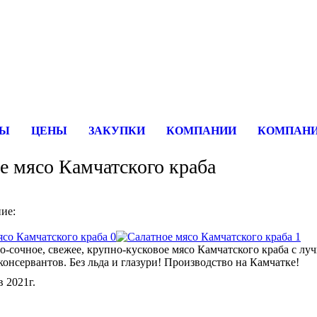
rFish вы сможете найти покупателя или поставщика, перевозчика
СЫ
ЦЕНЫ
ЗАКУПКИ
КОМПАНИИ
КОМПАНИ
е мясо Камчатского краба
ие:
-сочное, свежее, крупно-кусковое мясо Камчатского краба с лу
 консервантов. Без льда и глазури! Производство на Камчатке!
 2021г.