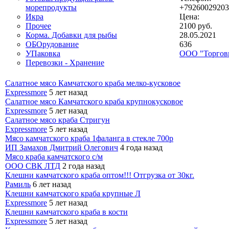
морепродукты
+79260029203
Икра
Цена:
Прочее
2100 руб.
Корма. Добавки для рыбы
28.05.2021
ОБОрудование
636
УПаковка
ООО "Торгов
Перевозки - Хранение
Салатное мясо Камчатского краба мелко-кусковое
Expressmore
5 лет назад
Салатное мясо Камчатского краба крупнокусковое
Expressmore
5 лет назад
Салатное мясо краба Стригун
Expressmore
5 лет назад
Мясо камчатского краба 1фаланга в стекле 700р
ИП Замахов Дмитрий Олегович
4 года назад
Мясо краба камчатского с/м
ООО СВК ЛТД
2 года назад
Клешни камчатского краба оптом!!! Отгрузка от 30кг.
Рамиль
6 лет назад
Клешни камчатского краба крупные Л
Expressmore
5 лет назад
Клешни камчатского краба в кости
Expressmore
5 лет назад