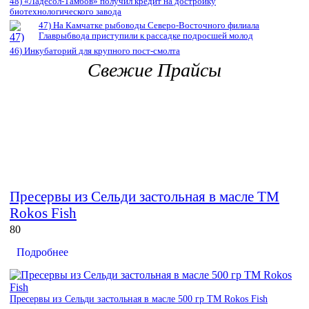
48) «Ладесол-Тамбов» получил кредит на достройку
биотехнологического завода
47) На Камчатке рыбоводы Северо-Восточного филиала
Главрыбвода приступили к рассадке подросшей молод
46) Инкубаторий для крупного пост-смолта
Свежие Прайсы
Пресервы из Сельди застольная в масле ТМ
Rokos Fish
80
Подробнее
Пресервы из Сельди застольная в масле 500 гр ТМ Rokos Fish