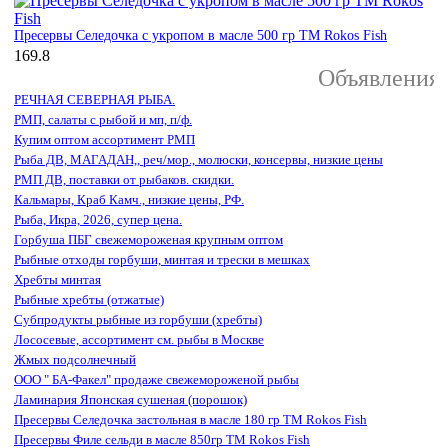
Пресервы Селедочка с укропом в масле 500 гр ТМ Rokos Fish
169.8
Объявления
РЕЧНАЯ СЕВЕРНАЯ РЫБА.
РМП, салаты с рыбой и мп, п/ф.
Купим оптом ассортимент РМП
Рыба ДВ, МАГАДАН,, реч/мор., молюски, консервы, низкие цены
РМП ДВ, поставки от рыбаков. скидки.
Кальмары, Краб Камч., низкие цены, РФ.
Рыба, Икра, 2026, супер цена.
Горбуша ПБГ свежемороженая крупным оптом
Рыбные отходы горбуши, минтая и трески в мешках
Хребты минтая
Рыбные хребты (отжатые)
Субпродукты рыбные из горбуши (хребты)
Лососевые, ассортимент см. рыбы в Москве
Жмых подсолнечный
ООО " БА-Факел" продаже свежемороженой рыбы
Ламинария Японская сушеная (порошок)
Пресервы Селедочка застольная в масле 180 гр ТМ Rokos Fish
Пресервы Филе сельди в масле 850гр ТМ Rokos Fish