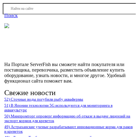
Войти
Регистрация
Поиск
На Портале ServerFish вы сможете найти покупателя или
поставщика, перевозчика, разместить объявление купить
оборудование, узнать новости
На Портале ServerFish вы сможете найти покупателя или
поставщика, перевозчика, разместить объявление купить
оборудование, узнать новости, и многое другое. Удобный
функционал сайта поможет вам.
Свежие новости
52) Сточные воды погубили рыбу аквафермы
51) В Японии технологии 5G используются для мониторинга в
аквакультуре
50) Минпромторг опроверг информацию об отказе в выдаче лицензий на
экспорт кормов для креветок
49) Астраханские ученые разрабатывают инновационные корма для раков
и креветок