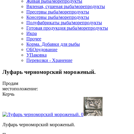
Живая рыба/морепродукты
Вяленая, сушеная рыба/морепродукты
Пресервы рыба/морепродукты
Консервы рыба/морепродукты
Полуфабрикаты рыба/морепродукты
Готовая продукция рыба/морепродукты
Икра
Прочее
Корма. Добавки для рыбы
ОБОрудование
УПаковка
Перевозки - Хранение
​Луфарь черноморский мороженый.
Продам
местоположение:
Керчь
Луфарь черноморский мороженый.