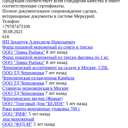
Продукция соответствует всем стандартам качества и имеет
соответствующие сертификаты.
Полное документальное сопровождение сделки,
ветеринарные документы в системе Меркурий.
Телефон:
+79787475100
30.08.2021
616
ИП Захарчук Александр Николаевич
Фарш пищевой мороженый из семги и трески
ООО "Лавка Рыбака"
8 лет назад
Фарш пищевой мороженый из трески фасовка по 1 кг.
ООО "Лавка Рыбака"
8 лет назад
Черноморский ассортимент на складе в Москве, СПБ.
ООО ТД Черноморья
7 лет назад
Черноморская охлажденная Камбала
ООО ТД Черноморья
7 лет назад
Ставрида черноморская в Москве
ООО ТД Черноморья
7 лет назад
Черноморские мидии (Живые)
ООО "Торговый Дом "БЕЛЕН"
5 лет назад
Раки варено-мороженые упаковка 700 г
ООО "РИФ"
5 лет назад
лещ мороженый
ООО "ФУД-М"
5 лет назад