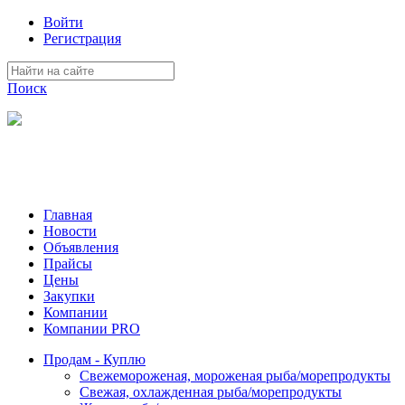
Войти
Регистрация
Поиск
На Портале ServerFish вы сможете найти покупателя или
поставщика, перевозчика, разместить объявление купить
оборудование, узнать новости
Главная
Новости
Объявления
Прайсы
Цены
Закупки
Компании
Компании PRO
Продам - Куплю
Свежемороженая, мороженая рыба/морепродукты
Свежая, охлажденная рыба/морепродукты